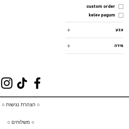
custom order
kelev pagum
צבע
מידה
l
m
s
xl
xxl
xxxl
○ הצהרת נגישות ○
xxxxl
○ משלוחים ○