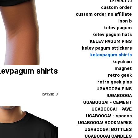
כל המוצרים
custom order
custom order no affiliate
inon b
kelev pagum
kelev pagum hats
KELEV PAGUM PINS
kelev pagum sttickers
kelevpagum shirts
keychain
magnet
levpagum shirts
retro geek
retro geek pins
UGABOOGA PINS
3 מוצרים
UGABOOGA!
UGABOOGA! - CEMENT
UGABOOGA! - PAVE
UGABOOGA! - spoons
UGABOOGA! BOOKMARKS
UGABOOGA! BOTTLES
UGABOOGA! CANDLES