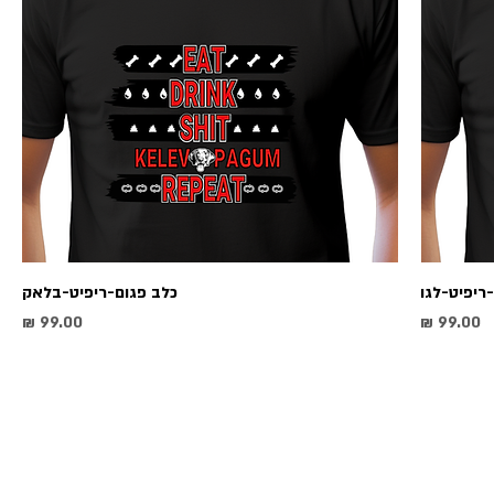
ריפיט-לגו
כלב פגום-ריפיט-בלאק
מחיר
מחיר