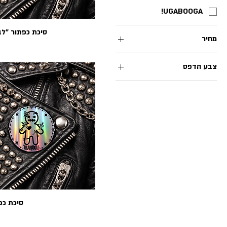
UGABOOGA!
סיכת כפתור ״לב
מחיר
צבע הדפס
אדום
הולוגרפי
הולוגרפי כוכבים
ורוד
זהב
ירוק
כחול
כסף
סיכת כפת
סגול
תכלת