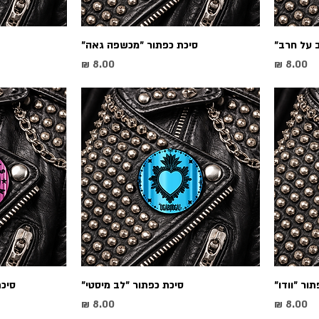
 על חרב״
סיכת כפתור ״מכשפה גאה״
מחיר
מחיר
ור ״וודו״
סיכת כפתור ״לב מיסטי״
סיכת
מחיר
מחיר