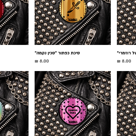
ל רוזמרי״
סיכת כפתור ״סכין נקמה״
מחיר
מחיר