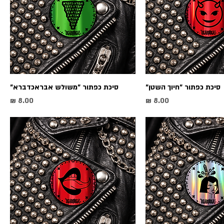
סיכת כפתור ״חיוך השטן״
סיכת כפתור ״משולש אבראכדברא״
מחיר
מחיר