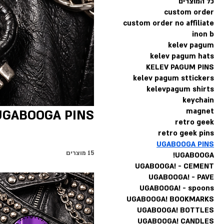
כל המוצרים
custom order
custom order no affiliate
inon b
kelev pagum
kelev pagum hats
KELEV PAGUM PINS
kelev pagum sttickers
kelevpagum shirts
keychain
magnet
UGABOOGA PINS
retro geek
retro geek pins
UGABOOGA PINS
15 מוצרים
UGABOOGA!
UGABOOGA! - CEMENT
UGABOOGA! - PAVE
UGABOOGA! - spoons
UGABOOGA! BOOKMARKS
UGABOOGA! BOTTLES
UGABOOGA! CANDLES