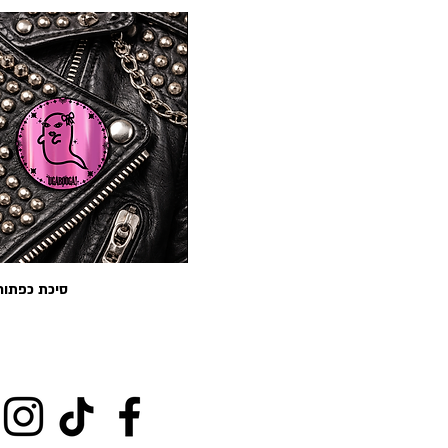
⁠♡ כמו בתמונה⁠ ♡
סיכת כפתור 