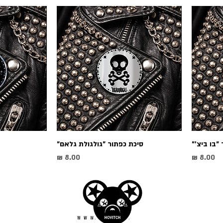
״בו ביצ׳״
סיכת כפתור ״גולגולת גלאם״
מחיר
מחיר