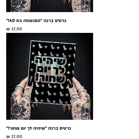
כרטיס ברכה ״המכשפה בת 40!״
מחיר
כרטיס ברכה ״שיהיה לך יום שחור!״
מחיר