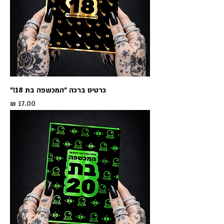
כרטיס ברכה ״המכשפה בת 18!״
מחיר