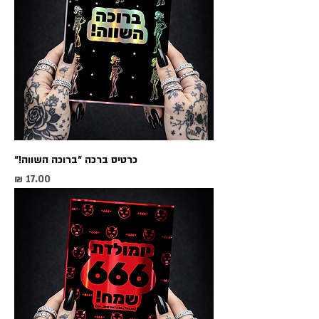
כרטיס ברכה ״ברוכה השווה!״
מחיר