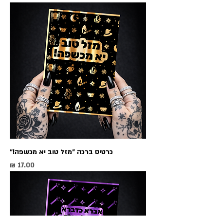
כרטיס ברכה ״מזל טוב יא מכשפה!״
מחיר