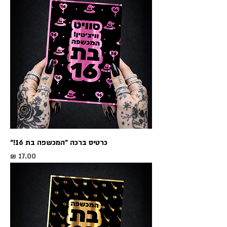
כרטיס ברכה ״המכשפה בת 16!״
מחיר