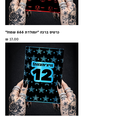
כרטיס ברכה ״יומולדת 666 שמח!״
מחיר