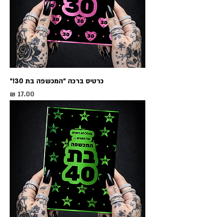
כרטיס ברכה ״המכשפה בת 30!״
מחיר