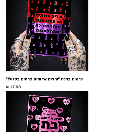
כרטיס ברכה ״ורדים אדומים פרחים בסגול!״
מחיר