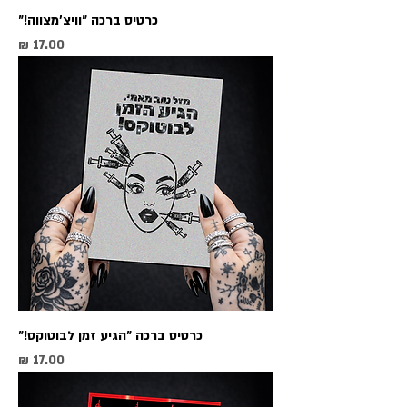
כרטיס ברכה ״וויצ׳מצווה!״
מחיר
כרטיס ברכה ״הגיע זמן לבוטוקס!״
מחיר