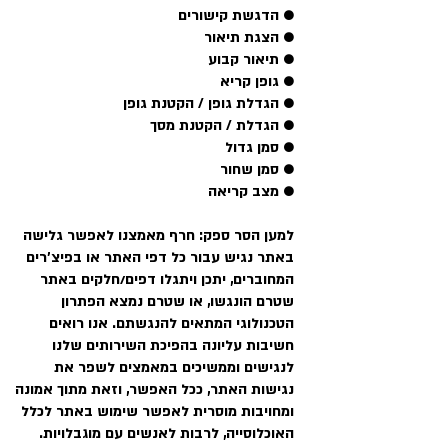
● הדגשת קישורים
● הצגת תיאור
● תיאור קבוע
● גופן קריא
● הגדלת גופן / הקטנת גופן
● הגדלת / הקטנת מסך
● סמן גדול
● סמן שחור
● מצב קריאה
למען הסר ספק:
חרף מאמצנו לאפשר גלישה
באתר נגיש עבור כל דפי האתר או בפיצ'רים
המחוברים, יתכן ויתגלו דפים/חלקים באתר
שטרם הונגשו, או שטרם נמצא הפתרון
הטכנולוגי המתאים להנגשתם. אנו
רואים
חשיבות עליונה בהפיכת השירותים שלנו
לנגישים ו
ממשיכים במאמצים לשפר את
נגישות האתר, ככל האפשר, וזאת מתוך אמונה
ומחויבות מוסרית לאפשר שימוש באתר לכלל
האוכלוסייה, לרבות לאנשים עם מוגבלויות.