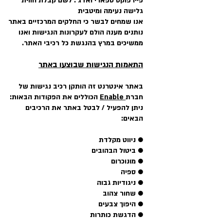
פיירפוקס ספארי ואדג'. לשם קבלת חווית
גלישה נעימה ומיטבית
אנו שמחים לבשר כי החלקים המרכזיים באתר
נותנים מענה הולם לעקרונות הנגישות ואנו
ממשיכים במרץ בהנגשת כל רכיבי האתר.
התאמות הנגישות שבוצעו באתר
באתר אינטרנט זה הותקן רכיב נגישות של
חברת
Enable
הכוללים את הפקודות הבאות:
ניתן להפעיל / לבטל באתר את הרכיבים
הבאים:
● ניווט מקלדת
● ביטול הבהובים
● מונוכרום
● ספיה
● ניגודיות גבוה
● שחור צהוב
● היפוך צבעים
● הדגשת כותרות