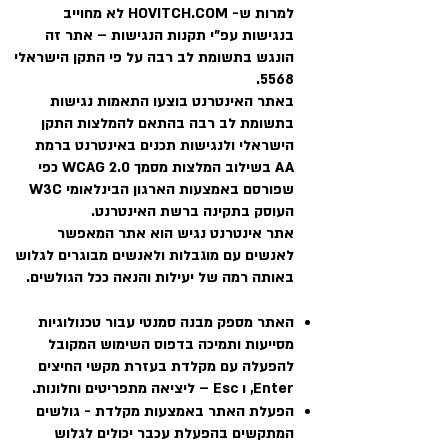
למרות ש- HOVITCH.COM לא מחוייב
בנגישות עפ"י תקנות הנגישות
– אתר זה
הונגש בתשומת לב רבה על פי התקן הישראלי
5568.
באתר האינטרנט בוצעו התאמות נגישות
בתשומת לב רבה בהתאם להמלצות התקן
הישראלי ולנגישות תכנים באינטרנט ברמת
AA בשילוב המלצות מסמך WCAG 2.0 כפי
שפורסם באמצעות הארגון הבינלאומי W3C
העוסק בתקינה ברשת האינטרנט.
אתר אינטרנט נגיש הוא אתר המאפשר
לאנשים עם מוגבלות ולאנשים מבוגרים לגלוש
באותה רמה של יעילות והנאה ככל הגולשים.
האתר מספק מבנה סמנטי עבור טכנולוגיות
מסייעות ותמיכה בדפוס השימוש המקובל
להפעלה עם מקלדת בעזרת מקשי החיצים
Enter, ו Esc – ליציאה מתפריטים וחלונות.
הפעלת האתר באמצעות מקלדת - גולשים
המתקשים בהפעלת עכבר יכולים לגלוש