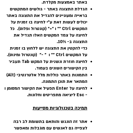
באתר באמצעות מקלדת.
הגדלת התצוגה באתר - גולשים המתקשים
בראייה ומעוניינים להגדיל את התצוגה באתר
יכולים לעשות זאת ע"י לחיצה בו זמנית על
המקשים Ctrl "" ו "+" (קונטרול ופלוס). כל
לחיצה על צמד המקשים האלו תגדיל את
התצוגה ב- 10%.
כדי להקטין את התצוגה יש ללחוץ בו זמנית
על המקשים Ctrl "" ו " -" (קונטרול ומינוס).
לחיצה חוזרת ונשנית על המקש Tab תעביר
בין הקישורים השונים בעמוד.
התמונות באתר כוללות מלל אלטרנטיבי (Alt)
המתאר את תוכן התמונה.
לחיצה על Enter תפעיל את הקישור המסומן ו
- Esc ליציאה מתפריטים וחלונות.
תמיכ
ה בטכנולוגיות מסייעות
אתר זה הונגש והותאם בתשומת לב רבה
לצפייה גם לאנשים עם מוגבלות ומאפשר