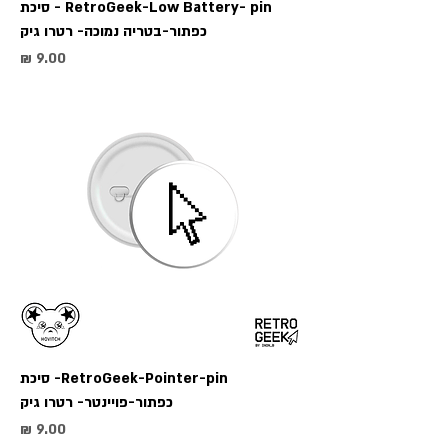
RetroGeek-Low Battery- pin - סיכת
כפתור-בטריה נמוכה- רטרו גיק
מחיר
RetroGeek-Pointer-pin- סיכת
כפתור-פויינטר- רטרו גיק
מחיר