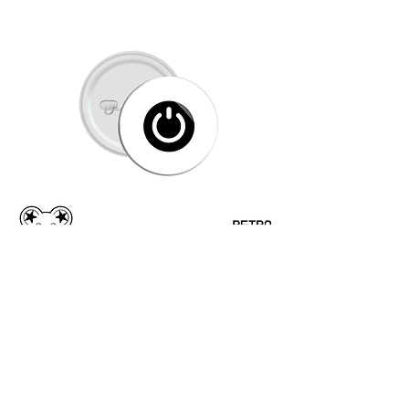
RetroGeek-On Button-pin- סיכת
כפתור-כפתור הפעלה-רטרו גיק
מחיר