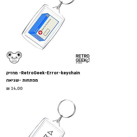
RetroGeek-Error-keychain- מחזיק
מפתחות -שגיאה
מחיר