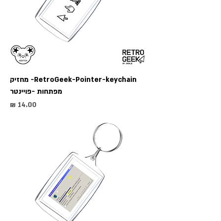
RetroGeek-Pointer-keychain- מחזיק
מפתחות -פויינטר
מחיר