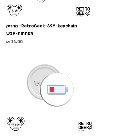
RetroGeek-39Y-keychain- מחזיק
מפתחות-39ש
מחיר