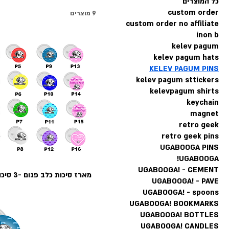
כל המוצרים
custom order
9 מוצרים
custom order no affiliate
inon b
kelev pagum
kelev pagum hats
KELEV PAGUM PINS
kelev pagum sttickers
kelevpagum shirts
keychain
magnet
retro geek
retro geek pins
UGABOOGA PINS
UGABOOGA!
UGABOOGA! - CEMENT
מארז סיכות כלב פגום -3 סיכות לבחירה
UGABOOGA! - PAVE
UGABOOGA! - spoons
UGABOOGA! BOOKMARKS
UGABOOGA! BOTTLES
UGABOOGA! CANDLES