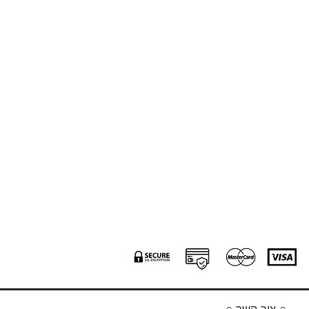
○ צור קשר ○