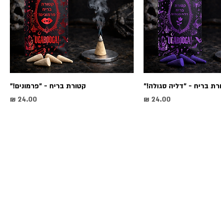
רת בריח - "דליה סגולה!"
קטורת בריח - "פרמונים!"
מחיר
מחיר