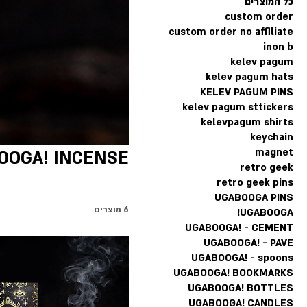
כל המוצרים
custom order
custom order no affiliate
inon b
kelev pagum
kelev pagum hats
KELEV PAGUM PINS
kelev pagum sttickers
kelevpagum shirts
keychain
magnet
OOGA! INCENSE
retro geek
retro geek pins
UGABOOGA PINS
6 מוצרים
UGABOOGA!
UGABOOGA! - CEMENT
UGABOOGA! - PAVE
UGABOOGA! - spoons
UGABOOGA! BOOKMARKS
UGABOOGA! BOTTLES
UGABOOGA! CANDLES