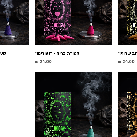
הב שרוף!"
קטורת בריח - "נעורים!"
קטו
מחיר
מחיר