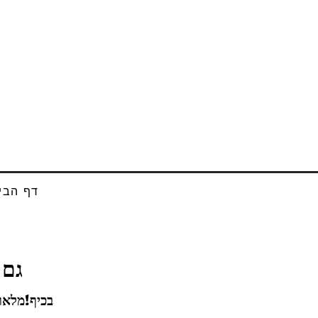
דף הבי
?גם
!בכיף!מלאו