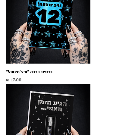
כרטיס ברכה ״וויצ׳מצווה!״
מחיר