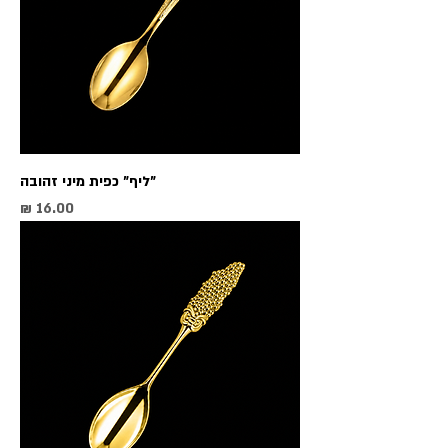
"ליף" כפית מיני זהובה
מחיר