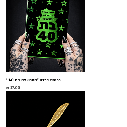
כרטיס ברכה ״המכשפה בת 40!״
מחיר