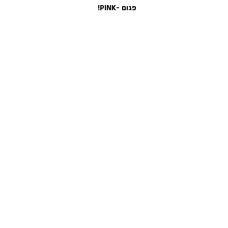
פגום -PINK!
מחיר
הוספה לסל
! למוצרים נוספים לחצו כאן