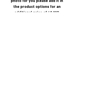
photo for you please add it in
the product options for an
additional price of 49 NIS
!ATTENTION! to complete
your order
uplad your photo
*
here
UGABOOGA!