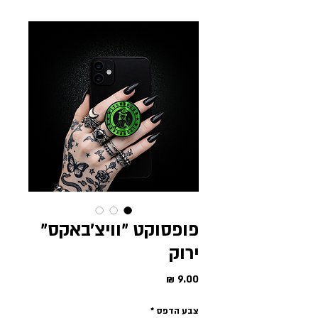
פופסוקט ״וויצ׳באקס״
ירוק
מחיר
צבע הדפס
*