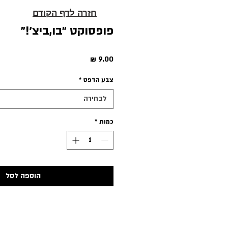
חזרה לדף הקודם
פופסוקט ״בו,ביצ׳!״
מחיר
צבע הדפס
*
לבחירה
כמות
*
הוספה לסל