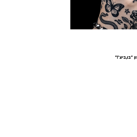
״בו,ביצ׳!״