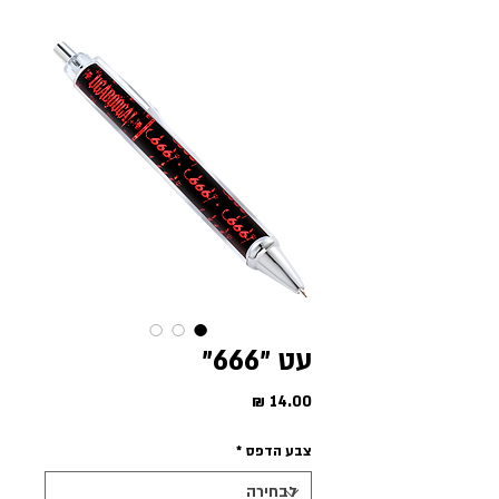
עט ״666״
מחיר
צבע הדפס
*