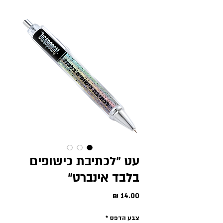
עט ״לכתיבת כישופים
בלבד אינברט״
מחיר
צבע הדפס
*