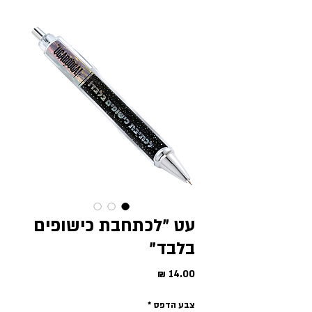
עט ״לכתחבת כישופים
בלבד״
מחיר
צבע הדפס
*