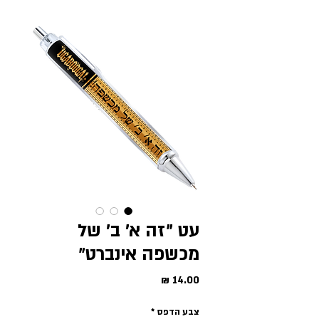
עט ״זה א׳ ב׳ של
מכשפה אינברט״
מחיר
צבע הדפס
*