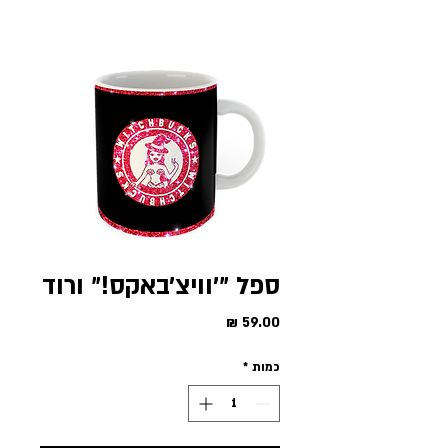
ספל ״׳וויצ׳באקס!״ ורוד
מחיר
כמות
*