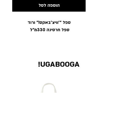
הוספה לסל
ספל ״׳וויצ׳באקס!״ ורוד
ספל חרסינה 330מ״ל
UGABOOGA!