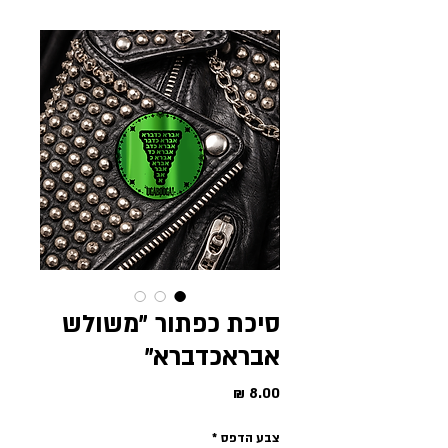
סיכת כפתור ״משולש
אבראכדברא״
מחיר
צבע הדפס
*