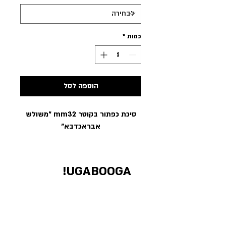
כמות
*
הוספה לסל
סיכת כפתור בקוטר mm32 ״משולש
אבראכדבא״
UGABOOGA!