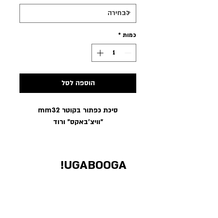
כמות
*
הוספה לסל
סיכת כפתור בקוטר mm32
״וויצ׳באקס״ ורוד
UGABOOGA!