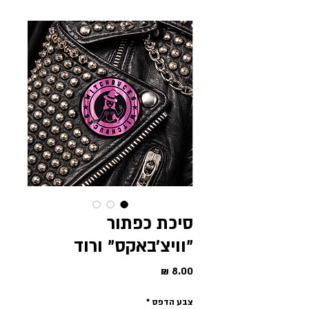
סיכת כפתור
״וויצ׳באקס״ ורוד
מחיר
צבע הדפס
*