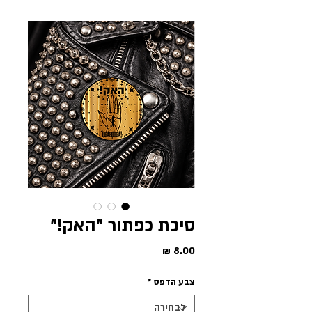
סיכת כפתור ״האק!״
מחיר
צבע הדפס
*