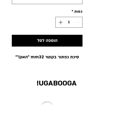
כמות
*
הוספה לסל
סיכת כפתור בקוטר mm32 ״האק!׳״
UGABOOGA!