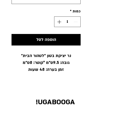
כמות
*
הוספה לסל
נר יציקת בטון ״לטהור הבית״
גובה: 9.5ס״מ *קוטר: 8ס״מ
זמן בערה: 48 שעות
UGABOOGA!