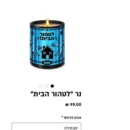
נר ״לטהור הבית״
מחיר
צבע הדפס
*