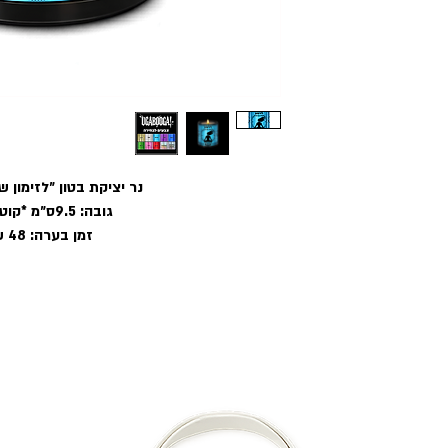
נר יציקת בטון ״
לזימון ש
גובה: 9.5ס״מ *קוטר: 8ס״מ
זמן בערה: 48 שעות