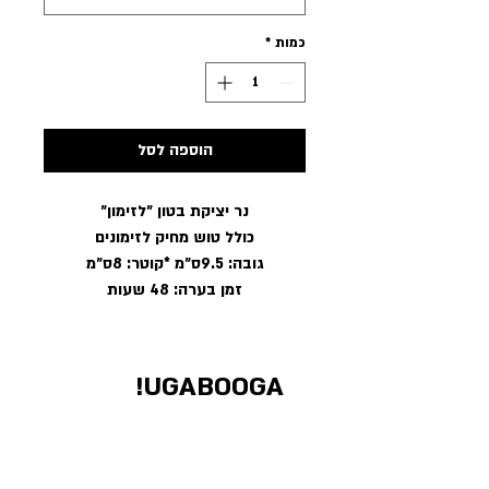
כמות
*
הוספה לסל
נר יציקת בטון ״
לזימון
״
כולל טוש מחיק לזימונים
גובה: 9.5ס״מ *קוטר: 8ס״מ
זמן בערה: 48 שעות
UGABOOGA!