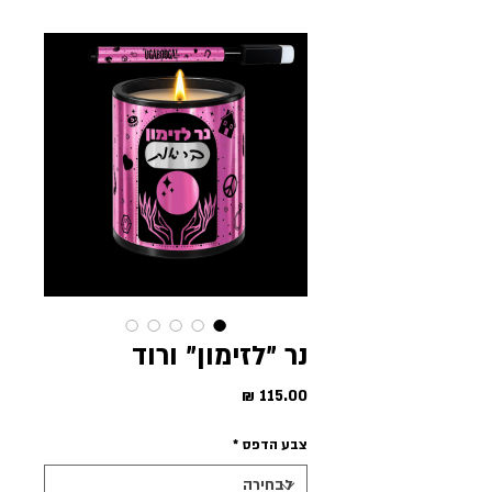
נר ״לזימון״ ורוד
מחיר
צבע הדפס
*