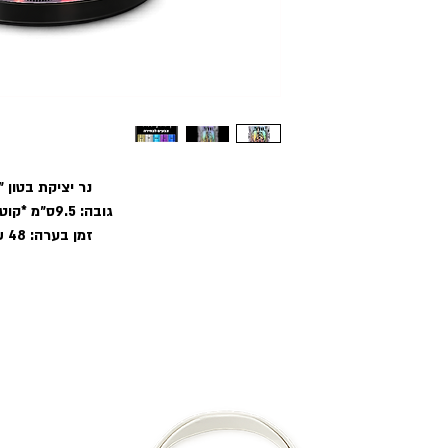
נר יציקת בטון ״
גובה: 9.5ס״מ *קוטר: 8ס״מ
זמן בערה: 48 שעות