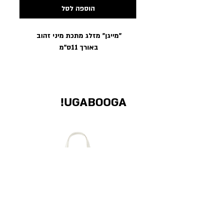
הוספה לסל
"מייגן" מזלג מתכת מיני זהוב
באורך 11ס"מ
UGABOOGA!