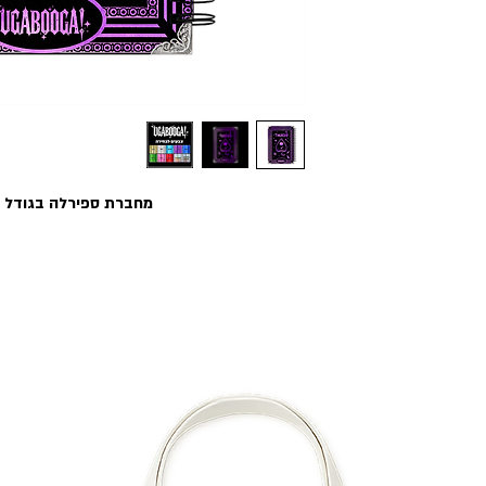
מחברת ספירלה בגודל A5 ״סבתא?״