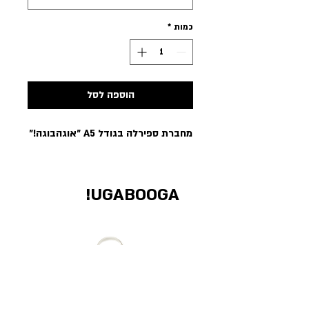
כמות
*
הוספה לסל
מחברת ספירלה בגודל A5 ״אוגהבוגה!״
UGABOOGA!