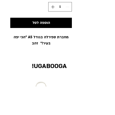
הוספה לסל
מחברת ספירלה בגודל A5 ״הכי יפה
בעיר!״ זהב
UGABOOGA!