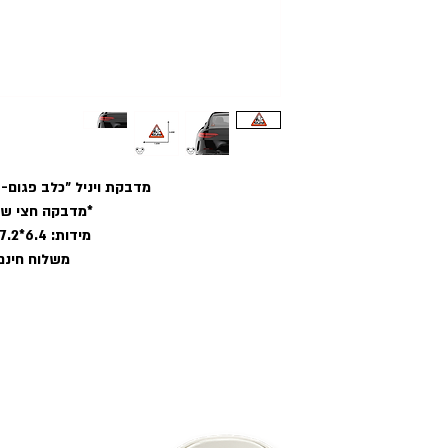
מדבקת ויניל ״כלב פגום
*מדבקה חצי ש
מידות: 6.4*7.2 ס״מ
משלוח חינם