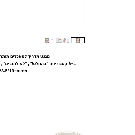
מגנט מדריך למאכלים מותרי
ב-4 קטגוריות: ״בהחלט!״ , ״לא להגזים״ , ״לא מומלץ!״ ו- ״אסור בהחלט!״
מידות-10*23.5ס״מ