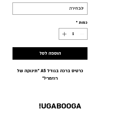
כמות
*
הוספה לסל
כרטיס ברכה בגודל A5 ״תינוקה של
רוזמרי!״
UGABOOGA!