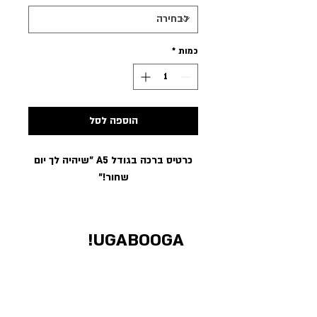
כמות
*
הוספה לסל
כרטיס ברכה בגודל A5 ״שיהיה לך יום
שחור!״
UGABOOGA!