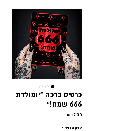
כרטיס ברכה ״יומולדת
666 שמח!״
מחיר
צבע הדפס
*