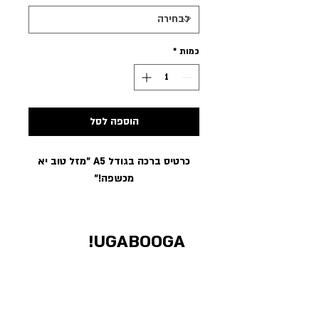
כמות
*
הוספה לסל
כרטיס ברכה בגודל A5 ״מזל טוב יא
מכשפה!״
UGABOOGA!