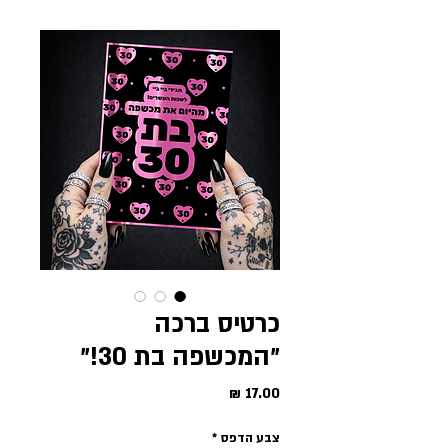
כרטיס ברכה
״המכשפה בת 30!״
מחיר
צבע הדפס
*