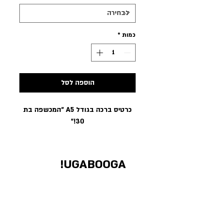
כמות
*
הוספה לסל
כרטיס ברכה בגודל A5 ״המכשפה בת
30!״
UGABOOGA!