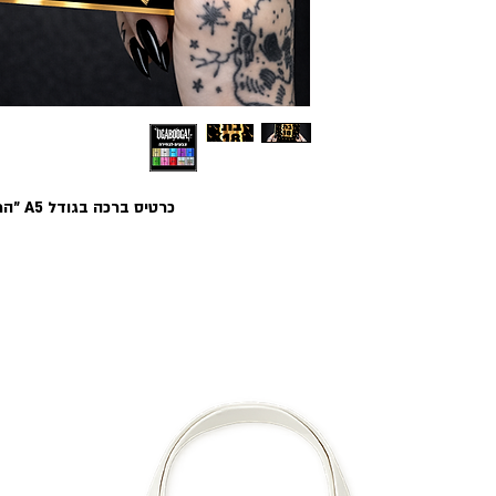
כרטיס ברכה בגודל A5 ״המכשפה בת 18!״