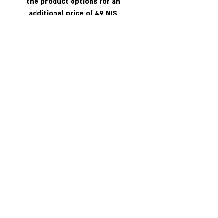
the product options for an
additional price of 49 NIS
!ATTENTION! to complete
your order
uplad your photo
*
here
UGABOOGA!