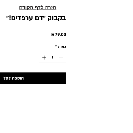
חזרה לדף הקודם
בקבוק ״דם ערפדים!״
מחיר
כמות
*
הוספה לסל