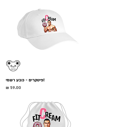
!פיטקרים - כובע רשמי
מחיר