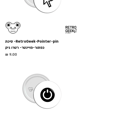
RetroGeek-Pointer-pin- סיכת
כפתור-פויינטר- רטרו גיק
מחיר