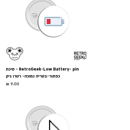
RetroGeek-Low Battery- pin - סיכת
כפתור-בטריה נמוכה- רטרו גיק
מחיר