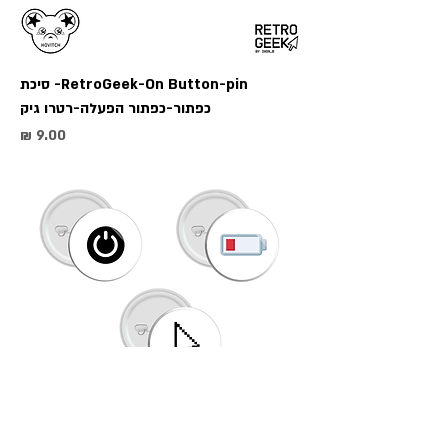
RetroGeek-On Button-pin- סיכת
כפתור-כפתור הפעלה-רטרו גיק
מחיר